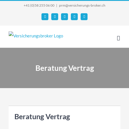
Skip
+41 (0)58 255 06 00
|
prm@versicherungs-broker.ch
to
Email
Facebook
YouTube
X
Instagram
content
Beratung Vertrag
Beratung Vertrag