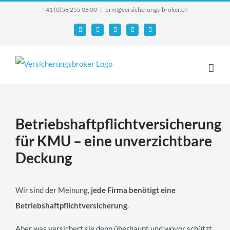
Skip
+41 (0)58 255 06 00
|
prm@versicherungs-broker.ch
to
Email
Facebook
YouTube
X
Instagram
content
Betriebshaftpflichtversicherung
für KMU – eine unverzichtbare
Deckung
Wir sind der Meinung,
jede Firma benötigt eine
Betriebshaftpflichtversicherung
.
Aber was versichert sie denn überhaupt und wovor schützt