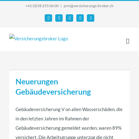
Skip
+41 (0)58 255 06 00
|
prm@versicherungs-broker.ch
to
Email
Facebook
YouTube
X
Instagram
content
Neuerungen
Gebäudeversicherung
Gebäudeversicherung V on allen Wasserschäden, die
in den letzten Jahren im Rahmen der
Gebäudeversicherung gemeldet wurden, waren 89%
versichert. Die Arbeitsgruppe unterzog die nicht