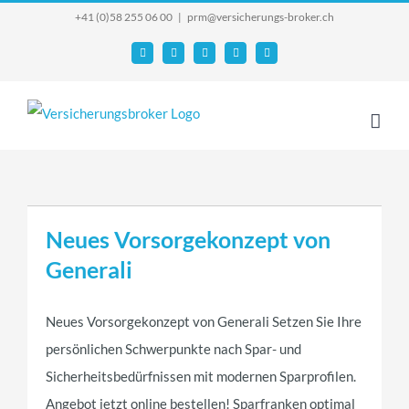
Skip
+41 (0)58 255 06 00
|
prm@versicherungs-broker.ch
to
Email
Facebook
YouTube
X
Instagram
content
Neues Vorsorgekonzept von
Generali
Neues Vorsorgekonzept von Generali Setzen Sie Ihre
persönlichen Schwerpunkte nach Spar- und
Sicherheitsbedürfnissen mit modernen Sparprofilen.
Angebot jetzt online bestellen! Sparfranken optimal