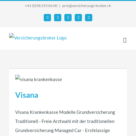
Skip
+41 (0)58 255 06 00
|
prm@versicherungs-broker.ch
to
Email
Facebook
YouTube
X
Instagram
content
Visana
Visana Krankenkasse Modelle Grundversicherung
Traditionell - Freie Arztwahl mit der traditionellen
Grundversicherung Managed Car - Erstklassige