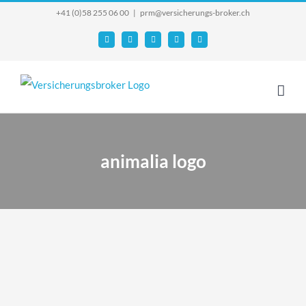
Skip
+41 (0)58 255 06 00
|
prm@versicherungs-broker.ch
to
Email
Facebook
YouTube
X
Instagram
content
animalia logo