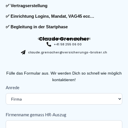
✅ Vertragserstellung
✅ Einrichtung Logins, Mandat, VAG45 ecc…
✅ Begleitung in der Startphase
Claude Grenacher
CFO - Präsident Verwaltungsrat
+41 58 255 06 00
claude.grenacher@versicherungs-broker.ch
Fülle das Formular aus. Wir werden Dich so schnell wie möglich
kontaktieren!
Brokerservice
Anrede
anfrage
Firmenname gemass HR-Auszug