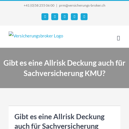
Skip
+41 (0)58 255 06 00
|
prm@versicherungs-broker.ch
to
Email
Facebook
YouTube
X
Instagram
content
Gibt es eine Allrisk Deckung auch für
Sachversicherung KMU?
Gibt es eine Allrisk Deckung
auch für Sachversicherung