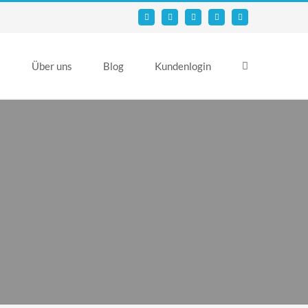
Email
Facebook
YouTube
X
Instagram
s
Über uns
Blog
Kundenlogin