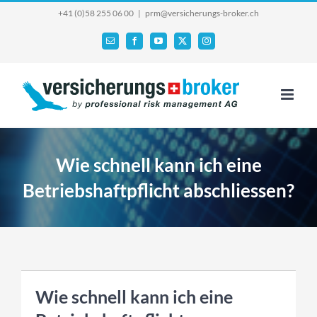
Skip
+41 (0)58 255 06 00
|
prm@versicherungs-broker.ch
to
Email
Facebook
YouTube
X
Instagram
content
Wie schnell kann ich eine
Betriebshaftpflicht abschliessen?
Wie schnell kann ich eine