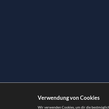
Verwendung von Cookies
© Copyright 2010 –
2026 |
versicherungs-broker.ch
| All Rights Reserved
Wir verwenden Cookies, um dir die bestmöglich