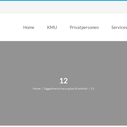
Home
KMU
Privatpersonen
Service
12
Home
Taggeldversicherung bei Krankheit
12