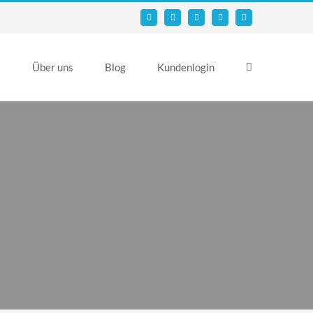
Email
Facebook
YouTube
X
Instagram
s
Über uns
Blog
Kundenlogin