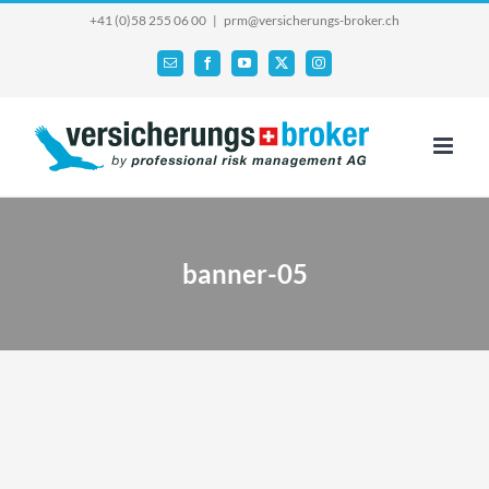
Skip
+41 (0)58 255 06 00
|
prm@versicherungs-broker.ch
to
Email
Facebook
YouTube
X
Instagram
content
banner-05