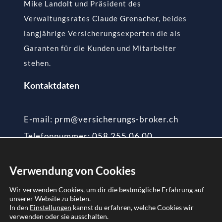
Mike Landolt
und Präsident des
Verwaltungsrates
Claude Grenacher
, beides
langjährige Versicherungsexperten die als
Garanten für die Kunden und Mitarbeiter
stehen.
Kontaktdaten
E-mail:
prm@versicherungs-broker.ch
Telefonnummer:
058 255 06 00
Verwendung von Cookies
Wir verwenden Cookies, um dir die bestmögliche Erfahrung auf
© Copyright 2010 –
2026 |
versicherungs-broker.ch
| All Rights
unserer Website zu bieten.
In den
Einstellungen
kannst du erfahren, welche Cookies wir
Reserved | professional risk management AG
verwenden oder sie ausschalten.