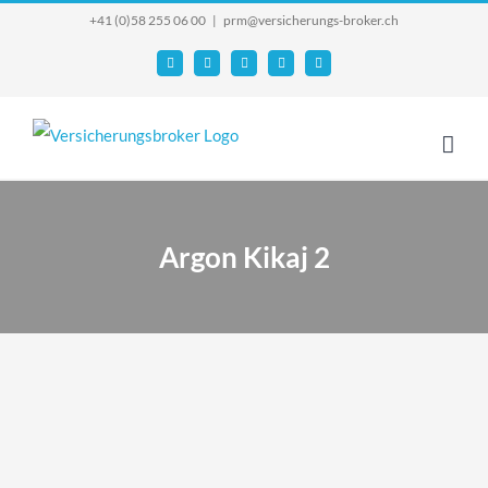
Skip
+41 (0)58 255 06 00
|
prm@versicherungs-broker.ch
to
Email
Facebook
YouTube
X
Instagram
content
Argon Kikaj 2