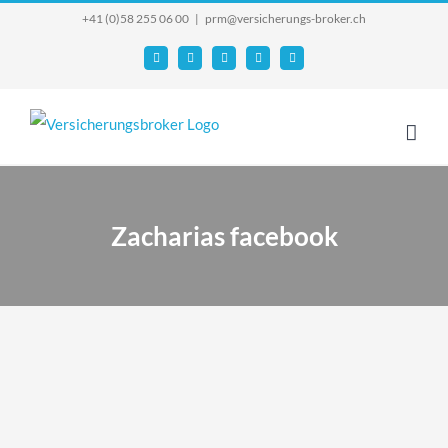
Skip
+41 (0)58 255 06 00
|
prm@versicherungs-broker.ch
to
Email
Facebook
YouTube
X
Instagram
content
Zacharias facebook