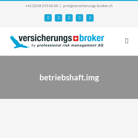
Skip
+41 (0)58 255 06 00
|
prm@versicherungs-broker.ch
to
Email
Facebook
YouTube
X
Instagram
content
betriebshaft.img